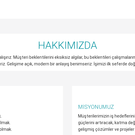
HAKKIMIZDA
lışırız. Müşteri beklentilerini eksiksiz algılar, bu beklentileri çalışmaları
z. Gelişime açık, modern bir anlayış benimseriz. İşimizi ilk seferde doğ
MISYONUMUZ
.
Müşterilerimizin iş hedefleri
olmak.
güçlerini artıracak, katma değe
 olmak.
gelişmiş çözümler ve projeler 