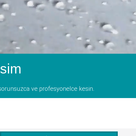
esim
i; sorunsuzca ve profesyonelce kesin.