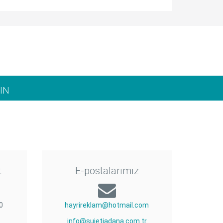
IN
t
E-postalarımız
0
hayrireklam@hotmail.com
info@sujetiadana.com.tr