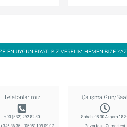
İZE EN UYGUN FİYATI BİZ VERELİM HEMEN BİZE YAZ
Telefonlarımız
Çalışma Gün/Saa
+90 (532) 292 82 30
Sabah: 08.30 Akşam:18.3
) 346 36 35 - (0505) 109 09 07
Pazartesi - Cumartesi