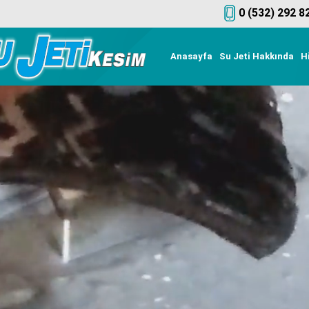
0 (532) 292 8
Anasayfa
Su Jeti Hakkında
H