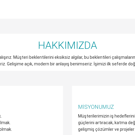
HAKKIMIZDA
lışırız. Müşteri beklentilerini eksiksiz algılar, bu beklentileri çalışmaları
z. Gelişime açık, modern bir anlayış benimseriz. İşimizi ilk seferde doğ
MISYONUMUZ
.
Müşterilerimizin iş hedefleri
olmak.
güçlerini artıracak, katma değe
 olmak.
gelişmiş çözümler ve projeler 