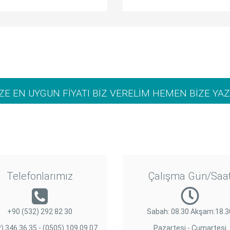
İZE EN UYGUN FİYATI BİZ VERELİM HEMEN BİZE YAZ
Telefonlarımız
Çalışma Gün/Saa
+90 (532) 292 82 30
Sabah: 08.30 Akşam:18.3
) 346 36 35 - (0505) 109 09 07
Pazartesi - Cumartesi