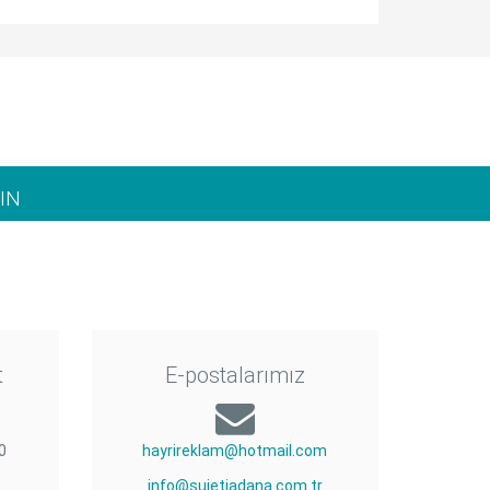
IN
t
E-postalarımız
0
hayrireklam@hotmail.com
info@sujetiadana.com.tr