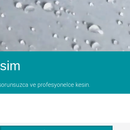
esim
i; sorunsuzca ve profesyonelce kesin.