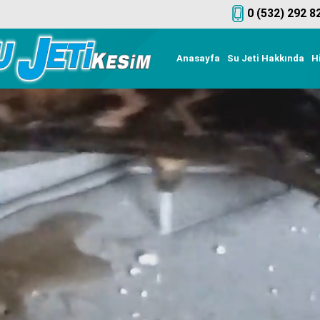
0 (532) 292 8
Anasayfa
Su Jeti Hakkında
H